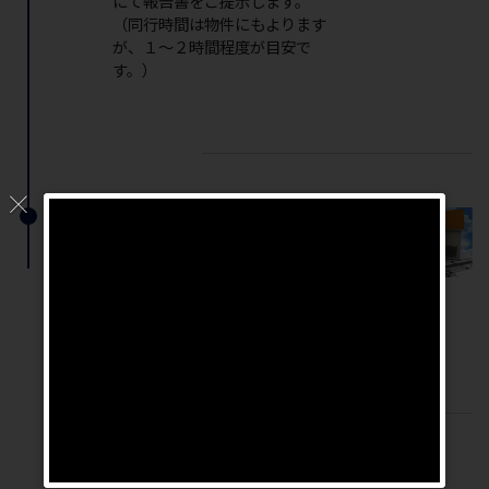
にて報告書をご提示します。
（同行時間は物件にもよります
が、１～２時間程度が目安で
す。）
ステップ
手直し工事完了確認
4
内覧時に発覚した手直し箇所の
手直し工事が完了したかを確認
します。
＊これでサポートは完了です。