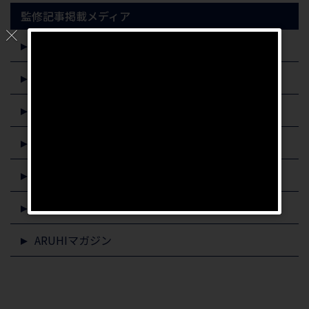
監修記事掲載メディア
専門家profile
プレジデントオンライン
東洋経済オンライン
すまいステップ
イエウール
ZUU online
ARUHIマガジン