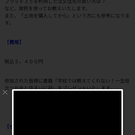
フラット３５を利用した注文住宅の買い方は？
など、実例を使ってお教えいたします。
また、「土地を購入してから」という方にも参考になりま
す。
【費用】
税込５，４００円
参加された皆様に書籍「学校では教えてくれない！一生役
立つお金と住まいに話」をプレゼントいたします。
【セミナーに関する詳しいお問い合わせ先はこちら】