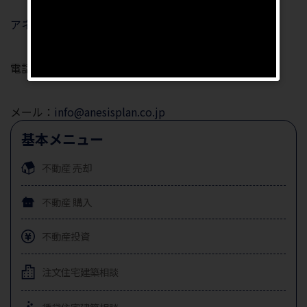
アネシスプランニング（株）
電話：03-6202-7622
メール：
info@anesisplan.co.jp
基本メニュー
不動産
売却
不動産
購入
不動産投資
注文住宅
建築相談