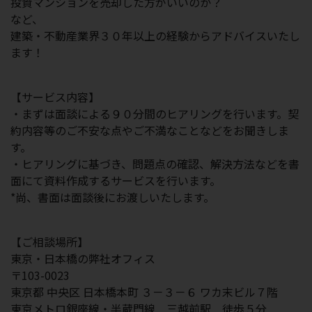
投資マンションを売却した方がいいのか？
など、
建築・不動産業界３０年以上の経験からアドバイスいたし
ます！
【サービス内容】
・まずは面談による９０分間のヒアリングを行います。契
約内容等のご不安な点やご不満なことなどをお聞きしま
す。
・ヒアリングに基づき、問題点の確認、解決方法などを書
面にて資料作成するサービスを行います。
*尚、書面は面談後にお渡しいたします。
【ご相談場所】
東京・日本橋の弊社オフィス
〒103-0023
東京都 中央区 日本橋本町 ３－３－６ ワカ末ビル７階
東京メトロ銀座線・半蔵門線 三越前駅 徒歩５分