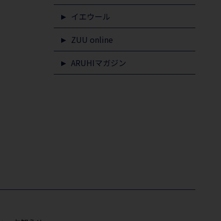
イエウール
ZUU online
ARUHIマガジン