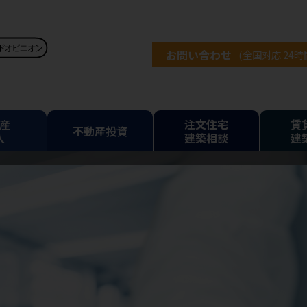
お問い合わせ
(全国対応 24
産
注文住宅
賃
不動産投資
入
建築相談
建