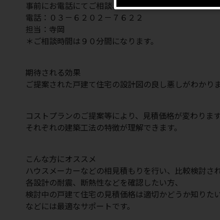
事前にお電話にてご相談、お問い合わせください。
電話：０３－６２０２－７６２２
担当：寺岡
＊ご相談時間は９０分間になります。
期待される効果
ご提案された戸建て住宅の設計図の良し悪しがわかり
コストプランのご提案等により、見積価格が変わりま
それぞれの建築工法の特徴が理解できます。
こんな方にオススメ
ハウスメーカーなどの相見積もりを行い、比較検討さ
各設計の耐震、断熱性などを確認したい方、
検討中の戸建て住宅の見積価格は適切かどうか知りた
などには最適なサポートです。