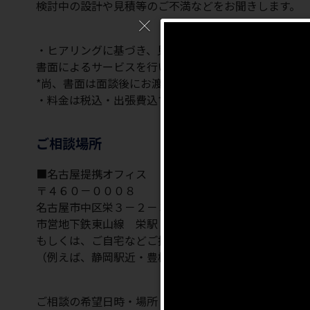
検討中の設計や見積等のご不満などをお聞きします。
・ヒアリングに基づき、見積検討、コストプランニン
書面によるサービスを行います。
*尚、書面は面談後にお渡しいたします。
・料金は税込・出張費込で２７，０００円になります
ご相談場所
■名古屋提携オフィス
〒４６０－０００８
名古屋市中区栄３－２－３ 名古屋日興證券ビル ４
市営地下鉄東山線 栄駅 丸栄出口徒歩１分
もしくは、ご自宅などご指定の場所
（例えば、静岡駅近・豊橋駅近のアソシアホテル、浜
ご相談の希望日時・場所