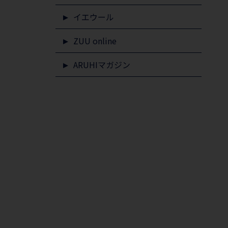
イエウール
ZUU online
ARUHIマガジン