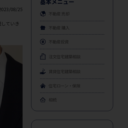
基本メニュー
2023/08/25
不動産
売却
説していき
不動産
購入
不動産投資
注文住宅
建築相談
賃貸住宅
建築相談
住宅ローン・保険
相続