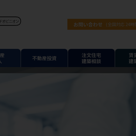
お問い合わせ
(全国対応 24
産
注文住宅
賃
不動産投資
入
建築相談
建