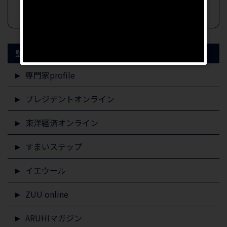
監修記事掲載メディア
専門家profile
プレジデントオンライン
東洋経済オンライン
すまいステップ
イエウール
ZUU online
ARUHIマガジン