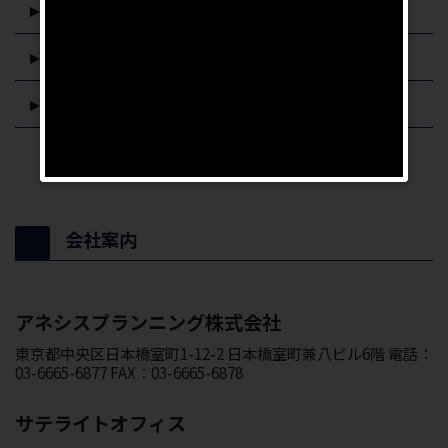
イエウール
ZUU online
ARUHIマガジン
会社案内
アネシスプランニング株式会社
東京都中央区日本橋室町1-12-2 日本橋室町兼八ビル6階 電話：
03-6665-6877 FAX：03-6665-6878
サテライトオフィス