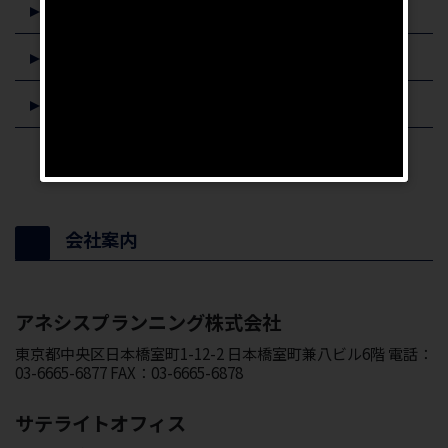
イエウール
ZUU online
ARUHIマガジン
会社案内
アネシスプランニング株式会社
東京都中央区日本橋室町1-12-2 日本橋室町兼八ビル6階 電話：
03-6665-6877 FAX：03-6665-6878
サテライトオフィス