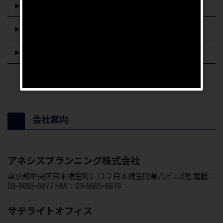
イエウール
ZUU online
ARUHIマガジン
会社案内
アネシスプランニング株式会社
東京都中央区日本橋室町1-12-2 日本橋室町兼八ビル6階 電話：
03-6665-6877 FAX：03-6665-6878
サテライトオフィス