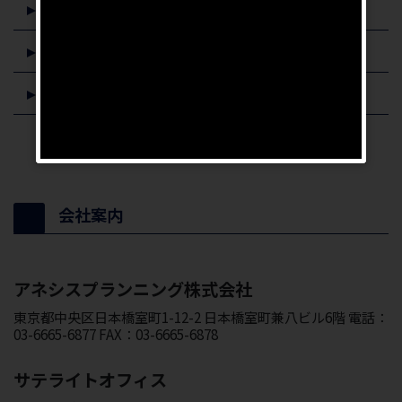
イエウール
ZUU online
ARUHIマガジン
会社案内
アネシスプランニング株式会社
東京都中央区日本橋室町1-12-2 日本橋室町兼八ビル6階 電話：
03-6665-6877 FAX：03-6665-6878
サテライトオフィス