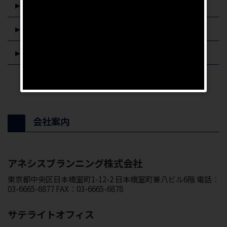
イエウール
ZUU online
ARUHIマガジン
会社案内
アネシスプランニング株式会社
東京都中央区日本橋室町1-12-2 日本橋室町兼八ビル6階 電話：
03-6665-6877 FAX：03-6665-6878
サテライトオフィス