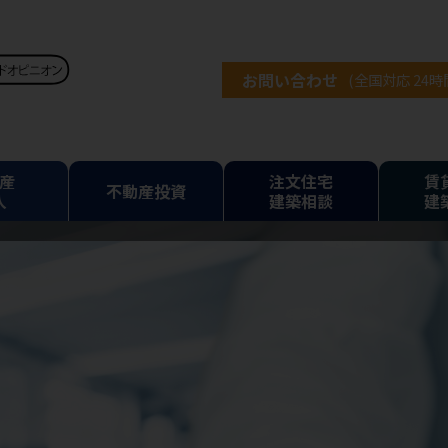
お問い合わせ
(全国対応 24
産
注文住宅
賃
不動産投資
入
建築相談
建