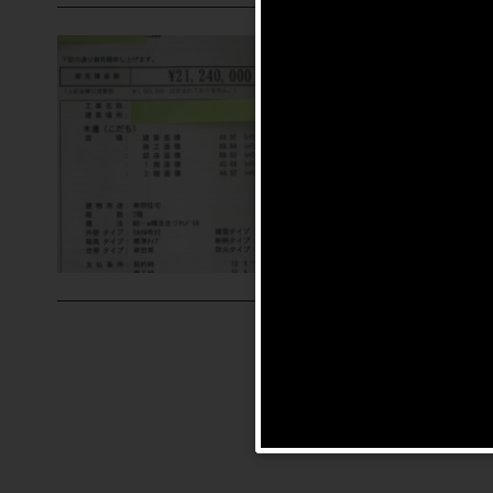
注文住宅
2017/01
【関西
プロが
【関西圏
リア限定
« 