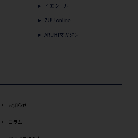
イエウール
ZUU online
ARUHIマガジン
> お知らせ
> コラム