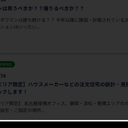
ンは買うべきか？？借りるべきか？？
タワマンは建ち続ける？？ 今年以降に建設・計画されている2
ションはいったい...
建築相談
/16
エリア限定】ハウスメーカーなどの注文住宅の設計・見
ックします！
リア限定】 名古屋提携オフィス、静岡・浜松・豊橋エリアの
自宅・ご指定の場所...