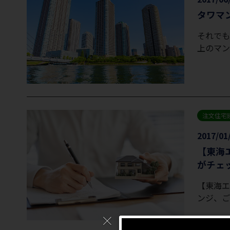
タワマ
それでも
上のマン
注文住宅
2017/01
【東海
がチェ
【東海エ
ンジ、ご