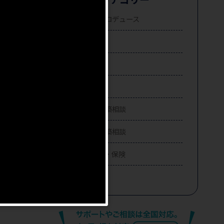
事業転換プロデュース
不動産売却
契約書を
不動産購入
不動産投資
＜関西圏エ
注文住宅建築相談
賃貸住宅建築相談
住宅ローン・保険
相続